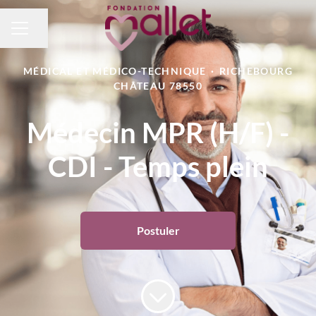
Partager la page
MENU CARRIÈRE
MÉDICAL ET MÉDICO-TECHNIQUE
·
RICHEBOURG
CHÂTEAU 78550
Médecin MPR (H/F) -
CDI - Temps plein
Postuler