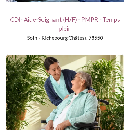
CDI- Aide-Soignant (H/F) - PMPR - Temps
plein
Soin
·
Richebourg Château 78550