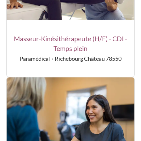
Masseur-Kinésithérapeute (H/F) - CDI -
Temps plein
Paramédical
·
Richebourg Château 78550